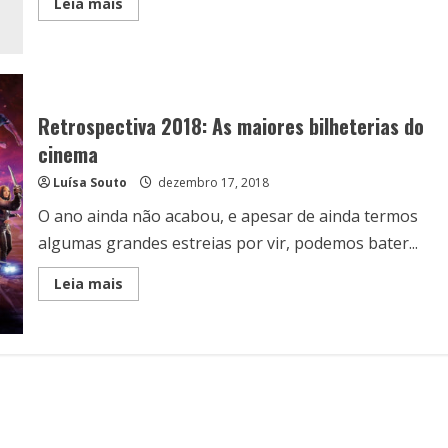
Read
Leia mais
more
about
Jurassic
World:
Recomeço
vale
a
pena?
Retrospectiva 2018: As maiores bilheterias do
Um
novo
cinema
fôlego
para
Luísa Souto
dezembro 17, 2018
a
franquia
O ano ainda não acabou, e apesar de ainda termos
algumas grandes estreias por vir, podemos bater...
Read
Leia mais
more
about
Retrospectiva
2018:
As
maiores
bilheterias
do
cinema