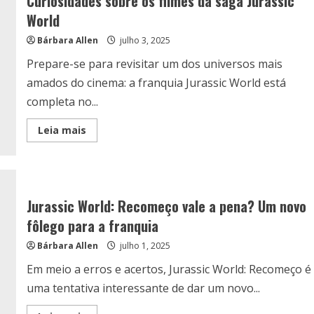
Curiosidades sobre os filmes da saga Jurassic
World
Bárbara Allen
julho 3, 2025
Prepare-se para revisitar um dos universos mais
amados do cinema: a franquia Jurassic World está
completa no...
Read
Leia mais
more
about
Curiosidades
sobre
os
filmes
da
Jurassic World: Recomeço vale a pena? Um novo
saga
Jurassic
fôlego para a franquia
World
Bárbara Allen
julho 1, 2025
Em meio a erros e acertos, Jurassic World: Recomeço é
uma tentativa interessante de dar um novo...