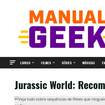
Skip
to
content
LIVROS
FILMES
SÉRIES
MÚSICAS
E
Jurassic World: Reco