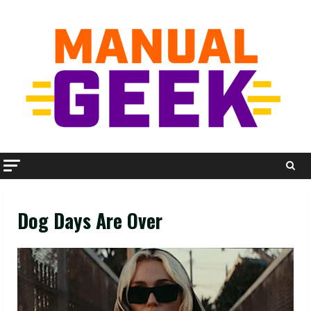
Skip
to
content
Dog Days Are Over