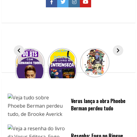
superação
Facebook
Twitter
Instagram
YouTube
amorosa
Verus lança a obra Phoebe
Berman perdeu tudo
Resenha: Fogo no Ringue,