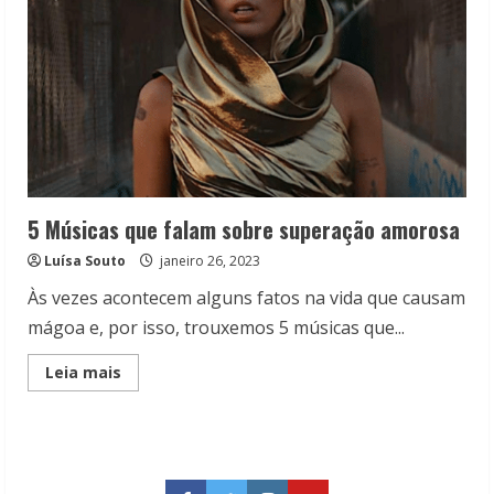
5 Músicas que falam sobre superação amorosa
Luísa Souto
janeiro 26, 2023
Às vezes acontecem alguns fatos na vida que causam
mágoa e, por isso, trouxemos 5 músicas que...
Read
Leia mais
more
about
5
Músicas
que
falam
sobre