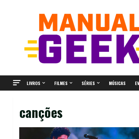
Skip
to
content
LIVROS
FILMES
SÉRIES
MÚSICAS
E
canções