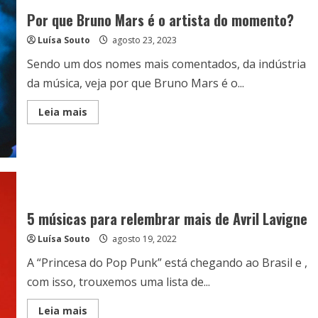
Por que Bruno Mars é o artista do momento?
Luísa Souto
agosto 23, 2023
Sendo um dos nomes mais comentados, da indústria
da música, veja por que Bruno Mars é o...
Read
Leia mais
more
about
Por
que
Bruno
Mars
é
o
artista
do
5 músicas para relembrar mais de Avril Lavigne
momento?
Luísa Souto
agosto 19, 2022
A “Princesa do Pop Punk” está chegando ao Brasil e ,
com isso, trouxemos uma lista de...
Read
Leia mais