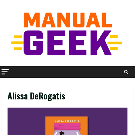
Skip
to
content
Alissa DeRogatis