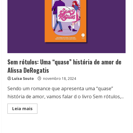
Sem rótulos: Uma “quase” história de amor de
Alissa DeRogatis
Luísa Souto
novembro 18, 2024
Sendo um romance que apresenta uma “quase”
história de amor, vamos falar d o livro Sem rótulos,...
Read
Leia mais
more
about
Sem
rótulos:
Uma