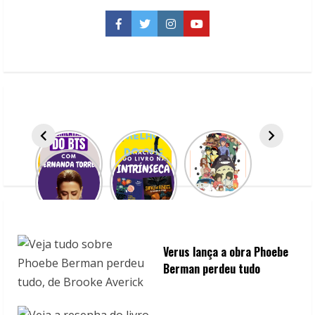
“quase”
história
de
Facebook
Twitter
Instagram
YouTube
amor
de
Alissa
DeRogatis
Verus lança a obra Phoebe
Berman perdeu tudo