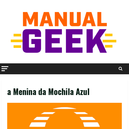
Skip
to
content
a Menina da Mochila Azul