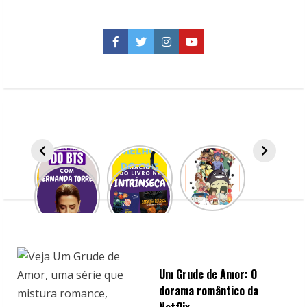
mexicanas
da
Televisa
que
Facebook
Twitter
Instagram
YouTube
mereciam
mais
destaque
Um Grude de Amor: O
dorama romântico da
Netflix