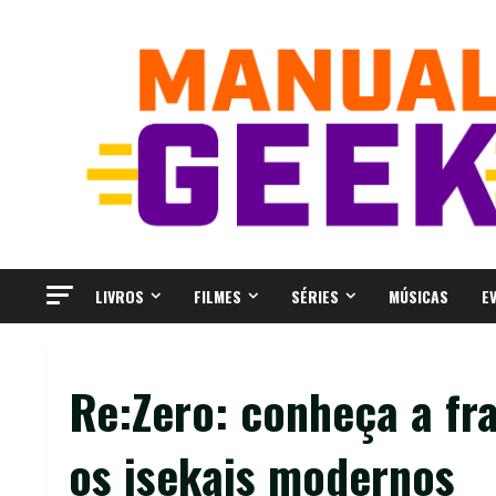
Skip
to
content
LIVROS
FILMES
SÉRIES
MÚSICAS
E
Re:Zero: conheça a fr
os isekais modernos