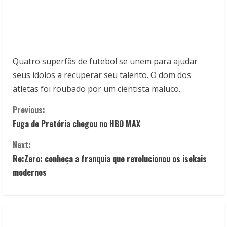
Quatro superfãs de futebol se unem para ajudar
seus ídolos a recuperar seu talento. O dom dos
atletas foi roubado por um cientista maluco.
C
Previous:
Fuga de Pretória chegou no HBO MAX
o
Next:
n
Re:Zero: conheça a franquia que revolucionou os isekais
t
modernos
i
n