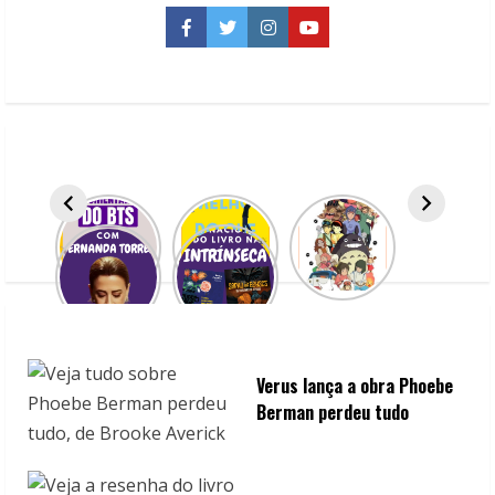
u
Facebook
Twitter
Instagram
YouTube
e
R
e
a
d
i
n
Verus lança a obra Phoebe
g
Berman perdeu tudo