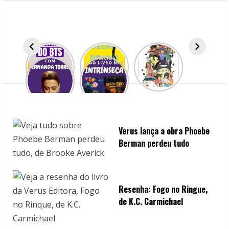
R
e
a
d
i
n
Verus lança a obra Phoebe
g
Berman perdeu tudo
Resenha: Fogo no Ringue,
de K.C. Carmichael