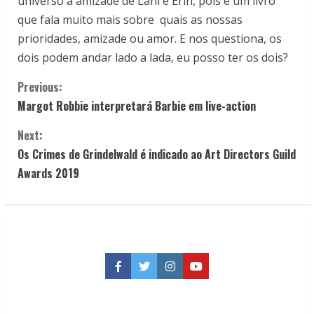
universo a amizade de Lani e Erin, pois é um livro
que fala muito mais sobre quais as nossas
prioridades, amizade ou amor. E nos questiona, os
dois podem andar lado a lada, eu posso ter os dois?
C
Previous:
Margot Robbie interpretará Barbie em live-action
o
Next:
n
Os Crimes de Grindelwald é indicado ao Art Directors Guild
t
Awards 2019
i
n
u
Facebook
Twitter
Instagram
YouTube
e