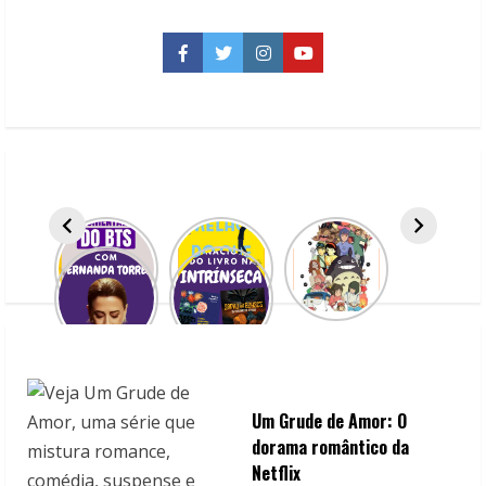
u
e
Facebook
Twitter
Instagram
YouTube
R
e
a
d
i
n
g
Um Grude de Amor: O
dorama romântico da
Netflix