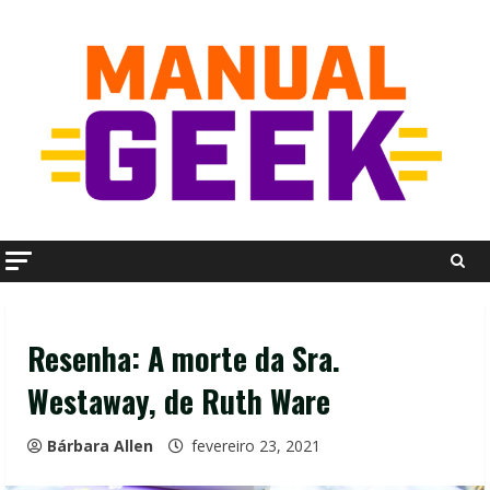
Skip
to
content
Resenha: A morte da Sra.
Westaway, de Ruth Ware
Bárbara Allen
fevereiro 23, 2021