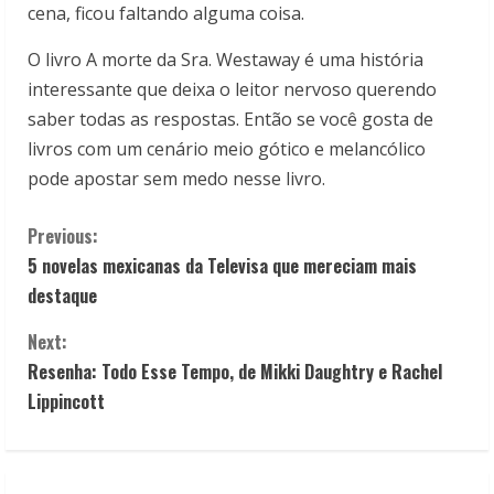
cena, ficou faltando alguma coisa.
O livro A morte da Sra. Westaway é uma história
interessante que deixa o leitor nervoso querendo
saber todas as respostas. Então se você gosta de
livros com um cenário meio gótico e melancólico
pode apostar sem medo nesse livro.
C
Previous:
5 novelas mexicanas da Televisa que mereciam mais
o
destaque
n
Next:
t
Resenha: Todo Esse Tempo, de Mikki Daughtry e Rachel
Lippincott
i
n