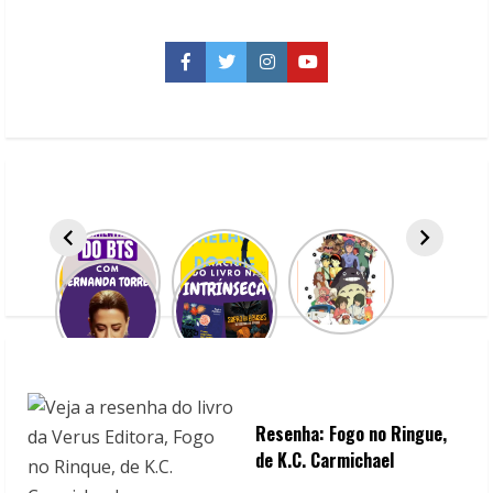
n
u
Facebook
Twitter
Instagram
YouTube
e
R
e
a
d
i
n
g
Resenha: Fogo no Ringue,
de K.C. Carmichael