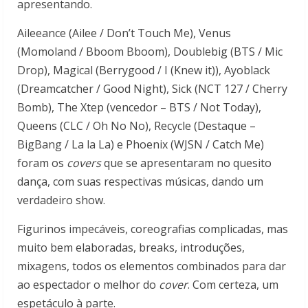
apresentando.
Aileeance (Ailee / Don’t Touch Me), Venus
(Momoland / Bboom Bboom), Doublebig (BTS / Mic
Drop), Magical (Berrygood / I (Knew it)), Ayoblack
(Dreamcatcher / Good Night), Sick (NCT 127 / Cherry
Bomb), The Xtep (vencedor – BTS / Not Today),
Queens (CLC / Oh No No), Recycle (Destaque –
BigBang / La la La) e Phoenix (WJSN / Catch Me)
foram os
covers
que se apresentaram no quesito
dança, com suas respectivas músicas, dando um
verdadeiro show.
Figurinos impecáveis, coreografias complicadas, mas
muito bem elaboradas, breaks, introduções,
mixagens, todos os elementos combinados para dar
ao espectador o melhor do
cover
. Com certeza, um
espetáculo à parte.