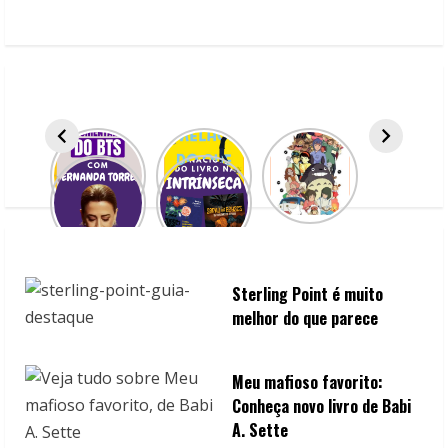
e
R
e
a
d
i
n
Sterling Point é muito
g
melhor do que parece
Meu mafioso favorito:
Conheça novo livro de Babi
A. Sette