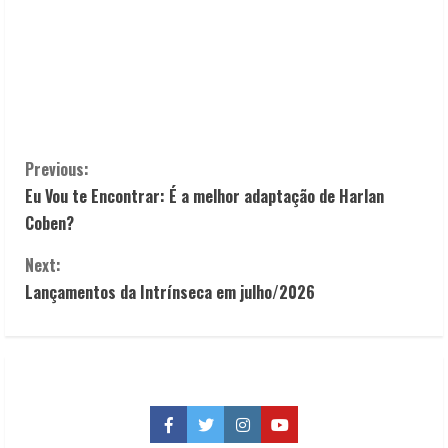
C
Previous:
Eu Vou te Encontrar: É a melhor adaptação de Harlan
o
Coben?
n
Next:
t
Lançamentos da Intrínseca em julho/2026
i
n
u
Facebook
Twitter
Instagram
YouTube