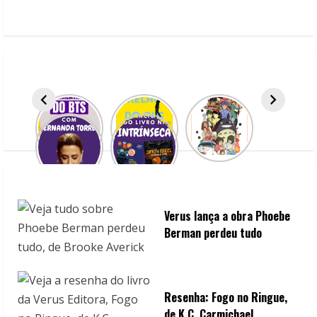
e
R
e
a
d
i
n
Verus lança a obra Phoebe
g
Berman perdeu tudo
Resenha: Fogo no Ringue,
de K.C. Carmichael