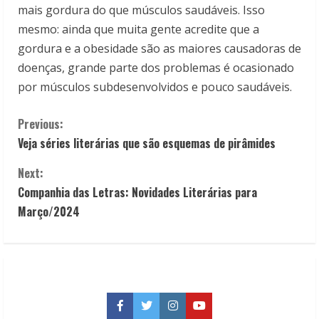
mais gordura do que músculos saudáveis. Isso
mesmo: ainda que muita gente acredite que a
gordura e a obesidade são as maiores causadoras de
doenças, grande parte dos problemas é ocasionado
por músculos subdesenvolvidos e pouco saudáveis.
C
Previous:
Veja séries literárias que são esquemas de pirâmides
o
Next:
n
Companhia das Letras: Novidades Literárias para
t
Março/2024
i
n
u
Facebook
Twitter
Instagram
YouTube