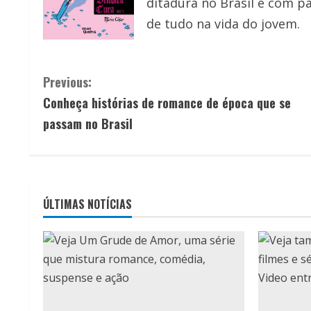
ditadura no Brasil e com p
de tudo na vida do jovem.
C
Previous:
Conheça histórias de romance de época que se
o
passam no Brasil
n
t
i
ÚLTIMAS NOTÍCIAS
n
u
e