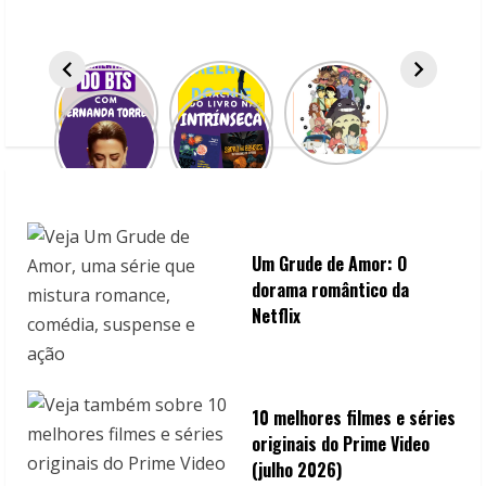
R
e
a
d
i
n
Um Grude de Amor: O
g
dorama romântico da
Netflix
10 melhores filmes e séries
originais do Prime Video
(julho 2026)