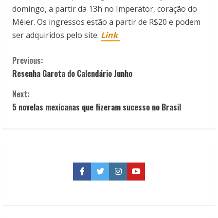
domingo, a partir da 13h no Imperator, coração do
Méier. Os ingressos estão a partir de R$20 e podem
ser adquiridos pelo site:
Link
C
Previous:
Resenha Garota do Calendário Junho
o
Next:
n
5 novelas mexicanas que fizeram sucesso no Brasil
t
i
n
Facebook
Twitter
Instagram
YouTube
u
e