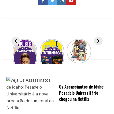
u
Facebook
Twitter
Instagram
YouTube
e
R
e
a
d
i
n
g
Os Assassinatos de Idaho:
Pesadelo Universitário
chegou na Netflix