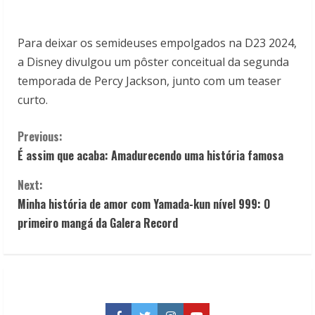
Para deixar os semideuses empolgados na D23 2024,
a Disney divulgou um pôster conceitual da segunda
temporada de Percy Jackson, junto com um teaser
curto.
C
Previous:
É assim que acaba: Amadurecendo uma história famosa
o
Next:
n
Minha história de amor com Yamada-kun nível 999: O
t
primeiro mangá da Galera Record
i
n