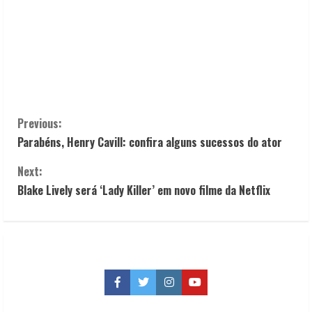
C
Previous:
Parabéns, Henry Cavill: confira alguns sucessos do ator
o
Next:
n
Blake Lively será ‘Lady Killer’ em novo filme da Netflix
t
i
n
Facebook
Twitter
Instagram
YouTube
u