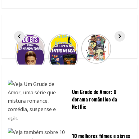
e
R
e
a
d
i
n
Um Grude de Amor: O
g
dorama romântico da
Netflix
10 melhores filmes e séries