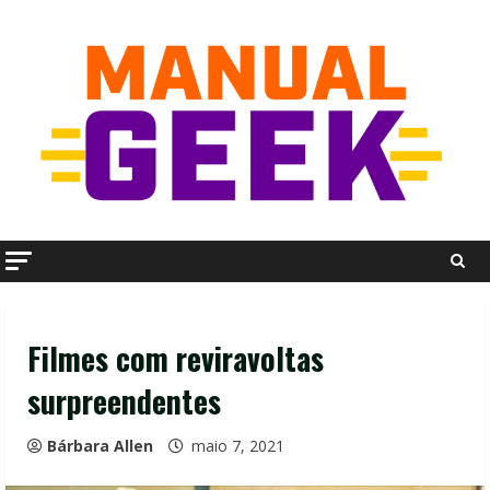
Skip
to
content
Filmes com reviravoltas
surpreendentes
Bárbara Allen
maio 7, 2021