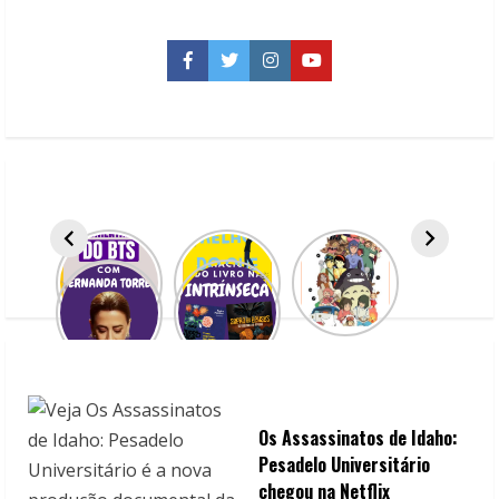
i
n
Facebook
Twitter
Instagram
YouTube
u
e
R
e
a
d
i
n
Os Assassinatos de Idaho:
g
Pesadelo Universitário
chegou na Netflix