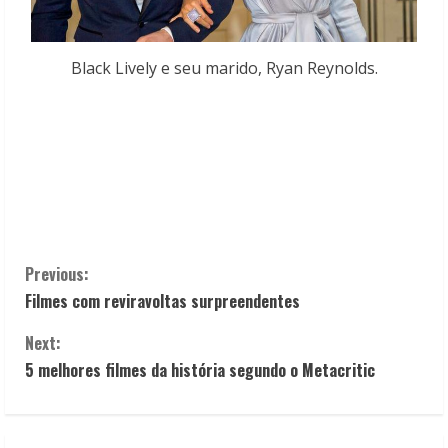
Black Lively e seu marido, Ryan Reynolds.
C
Previous:
Filmes com reviravoltas surpreendentes
o
Next:
n
5 melhores filmes da história segundo o Metacritic
t