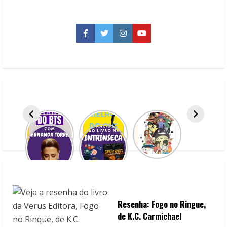
n
u
Facebook
Twitter
Instagram
YouTube
e
R
e
a
d
i
n
g
Resenha: Fogo no Ringue,
de K.C. Carmichael