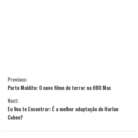
C
Previous:
Parto Maldito: O novo filme de terror na HBO Max
o
Next:
n
Eu Vou te Encontrar: É a melhor adaptação de Harlan
t
Coben?
i