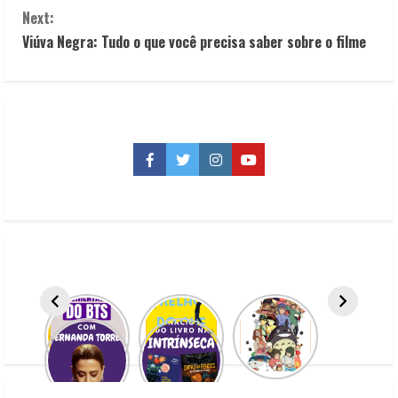
Next:
n
Viúva Negra: Tudo o que você precisa saber sobre o filme
t
i
n
Facebook
Twitter
Instagram
YouTube
u
e
R
e
a
d