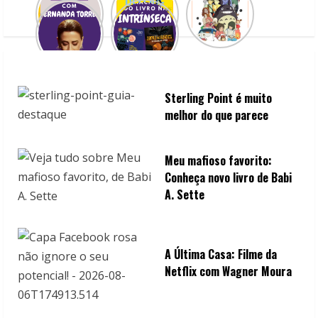
d
i
n
Sterling Point é muito
g
melhor do que parece
Meu mafioso favorito:
Conheça novo livro de Babi
A. Sette
A Última Casa: Filme da
Netflix com Wagner Moura