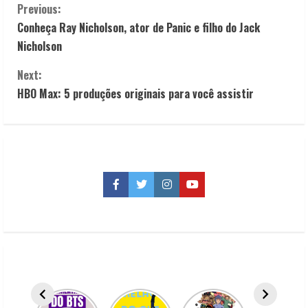
C
Previous:
Conheça Ray Nicholson, ator de Panic e filho do Jack
o
Nicholson
n
Next:
t
HBO Max: 5 produções originais para você assistir
i
n
u
Facebook
Twitter
Instagram
YouTube
e
R
e
a