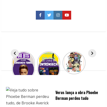
i
n
Facebook
Twitter
Instagram
YouTube
u
e
R
e
a
d
i
n
Verus lança a obra Phoebe
Berman perdeu tudo
g