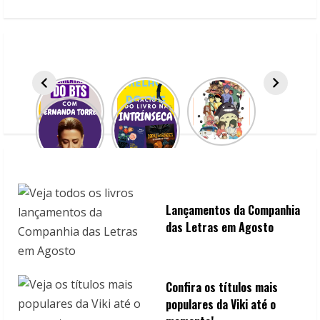
e
R
e
a
d
i
n
Lançamentos da Companhia
g
das Letras em Agosto
Confira os títulos mais
populares da Viki até o