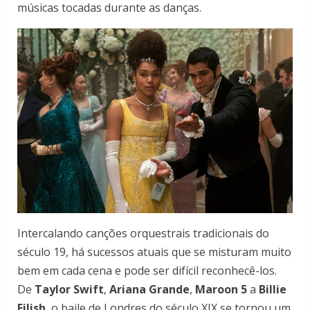
músicas tocadas durante as danças.
Intercalando canções orquestrais tradicionais do
século 19, há sucessos atuais que se misturam muito
bem em cada cena e pode ser difícil reconhecê-los.
De
Taylor Swift
,
Ariana Grande
,
Maroon 5
a
Billie
Eilish
, o baile de Londres do século XIX se tornou um