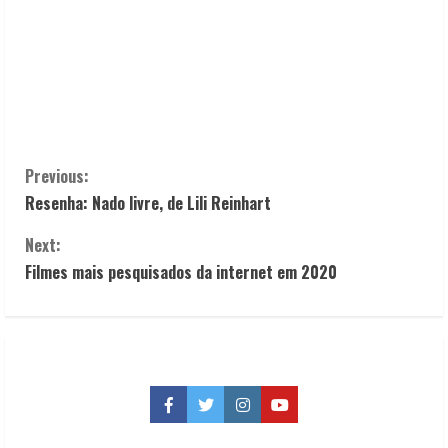
C
Previous:
Resenha: Nado livre, de Lili Reinhart
o
Next:
n
Filmes mais pesquisados da internet em 2020
t
i
n
Facebook
Twitter
Instagram
YouTube
u