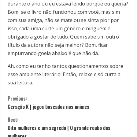
durante o ano ou eu estava lendo porque eu queria?
Bom, se o livro não funcionou com você, mas sim
com sua amiga, não se mate ou se sinta pior por
isso, cada uma curte um gênero e ninguém é
obrigado a gostar de tudo. Quem sabe um outro
título da autora não seja melhor? Bom, ficar
empurrando goela abaixo é que não dá.
Ah, como eu tenho tantos questionamentos sobre
esse ambiente literário! Então, relaxe e só curta a
sua leitura.
C
Previous:
Geração K | jogos baseados nos animes
o
Next:
n
Oito mulheres e um segredo | O grande roubo das
mulheres