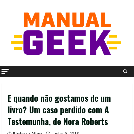
Skip
to
content
E quando não gostamos de um
livro? Um caso perdido com A
Testemunha, de Nora Roberts
Bárbara Allen
junho 9, 2018