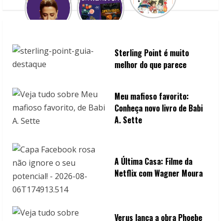
d
i
n
Sterling Point é muito
g
melhor do que parece
Meu mafioso favorito:
Conheça novo livro de Babi
A. Sette
A Última Casa: Filme da
Netflix com Wagner Moura
Verus lança a obra Phoebe