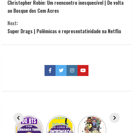
Christopher Robin: Um reencontro inesquecível | De volta
o
ao Bosque dos Cem Acres
n
Next:
t
Super Drags | Polêmicas e representatividade na Netflix
i
n
u
Facebook
Twitter
Instagram
YouTube
e
R
e
a