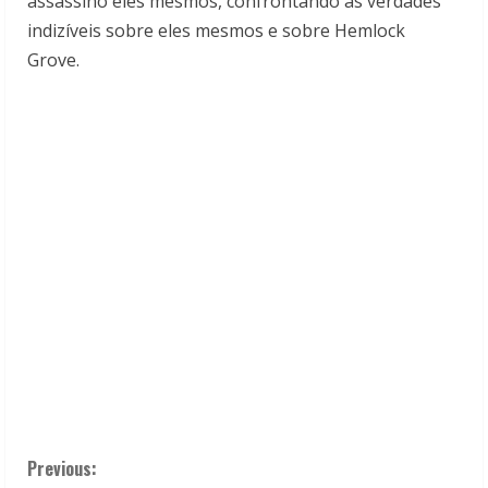
assassino eles mesmos, confrontando as verdades
indizíveis sobre eles mesmos e sobre Hemlock
Grove.
C
Previous: