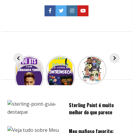
n
Facebook
Twitter
Instagram
YouTube
u
e
R
e
a
d
i
n
Sterling Point é muito
melhor do que parece
g
Meu mafioso favorito: