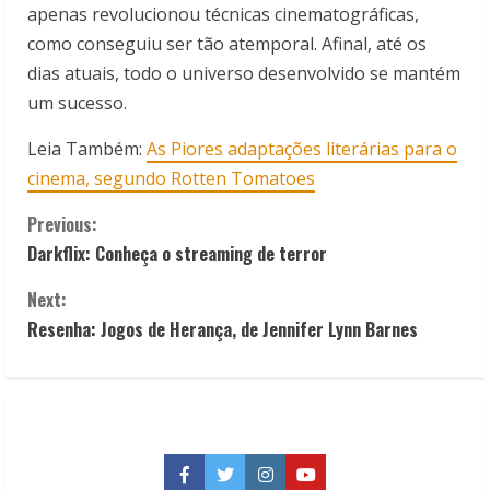
apenas revolucionou técnicas cinematográficas,
como conseguiu ser tão atemporal. Afinal, até os
dias atuais, todo o universo desenvolvido se mantém
um sucesso.
Leia Também:
As Piores adaptações literárias para o
cinema, segundo Rotten Tomatoes
C
Previous:
Darkflix: Conheça o streaming de terror
o
Next:
n
Resenha: Jogos de Herança, de Jennifer Lynn Barnes
t
i
n
Facebook
Twitter
Instagram
YouTube