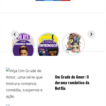
u
e
R
e
a
d
i
n
Um Grude de Amor: O
g
dorama romântico da
Netflix