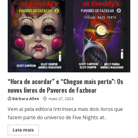
A
conclusão
da
série
de
Five
Nights
at
Freddy’s
chega
em
novembro
“Hora de acordar” e “Chegue mais perto”: Os
novos livros de Pavores de Fazbear
Bárbara Allen
maio 27, 2024
Vem aí pela editora Intrínseca mais dois livros que
fazem parte do universo de Five Nights at...
Read
Leia mais
more