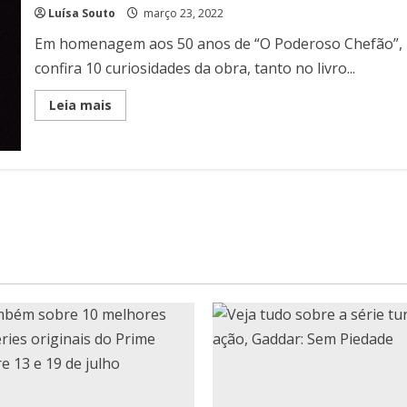
Luísa Souto
março 23, 2022
Em homenagem aos 50 anos de “O Poderoso Chefão”,
confira 10 curiosidades da obra, tanto no livro...
Read
Leia mais
more
about
50
anos
de
“O
Poderoso
Chefão”:
10
curiosidades
da
obra