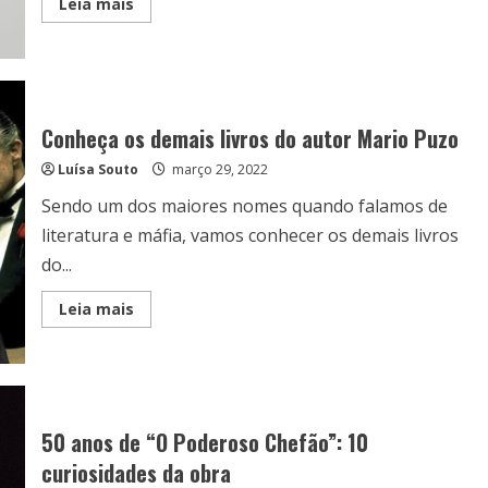
Read
Leia mais
more
about
Resenha:
O
Poderoso
Chefão,
de
Mario
Conheça os demais livros do autor Mario Puzo
Puzo
Luísa Souto
março 29, 2022
Sendo um dos maiores nomes quando falamos de
literatura e máfia, vamos conhecer os demais livros
do...
Read
Leia mais
more
about
Conheça
os
demais
livros
do
autor
50 anos de “O Poderoso Chefão”: 10
Mario
Puzo
curiosidades da obra