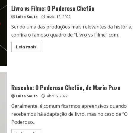
Livro vs Filme: O Poderoso Chefão
Luísa Souto
maio 13, 2022
Sendo uma das produções mais relevantes da história,
confira o famoso quadro de “Livro vs Filme” com...
Read
Leia mais
more
about
Livro
vs
Filme:
O
Poderoso
Chefão
Resenha: O Poderoso Chefão, de Mario Puzo
Luísa Souto
abril 6, 2022
Geralmente, é comum ficarmos apreensivos quando
recebemos há adaptação de livro, mas no caso de “O
Poderoso...