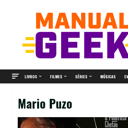
Skip
to
content
LIVROS
FILMES
SÉRIES
MÚSICAS
E
Mario Puzo