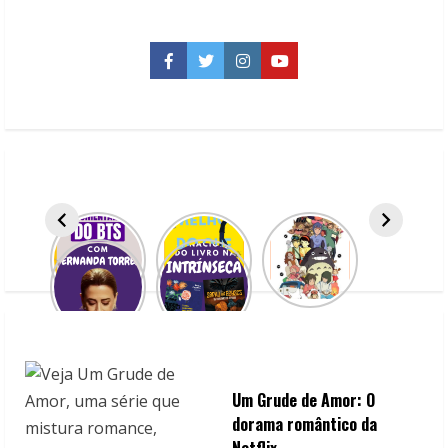
esperar
de
Malorie,
continuação
Facebook
Twitter
Instagram
YouTube
de
Caixa
de
Pássaros
Um Grude de Amor: O
dorama romântico da
Netflix