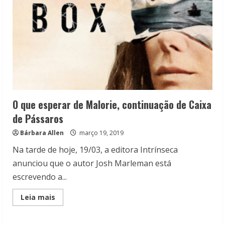
O que esperar de Malorie, continuação de Caixa
de Pássaros
Bárbara Allen
março 19, 2019
Na tarde de hoje, 19/03, a editora Intrínseca
anunciou que o autor Josh Marleman está
escrevendo a...
Read
Leia mais
more
about
O
que