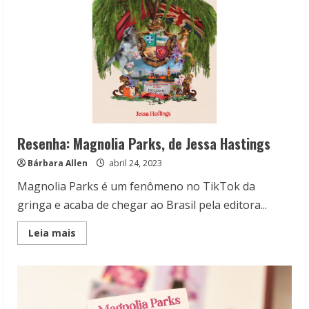
Resenha: Magnolia Parks, de Jessa Hastings
Bárbara Allen
abril 24, 2023
Magnolia Parks é um fenômeno no TikTok da
gringa e acaba de chegar ao Brasil pela editora...
Read
Leia mais
more
about
Resenha:
Magnolia
Parks,
de
Jessa