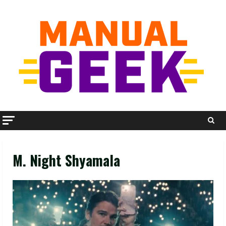
Skip
to
content
M. Night Shyamala