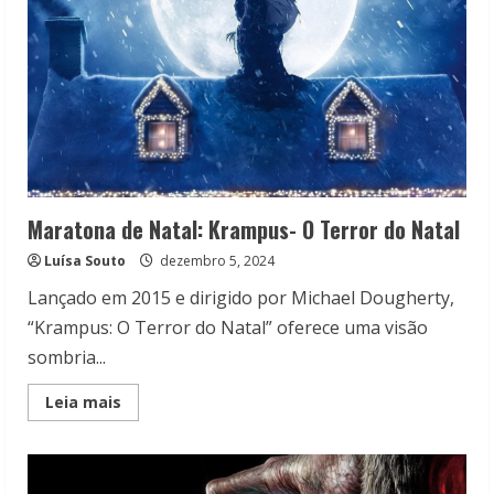
Maratona de Natal: Krampus- O Terror do Natal
Luísa Souto
dezembro 5, 2024
Lançado em 2015 e dirigido por Michael Dougherty,
“Krampus: O Terror do Natal” oferece uma visão
sombria...
Read
Leia mais
more
about
Maratona
de
Natal:
Krampus-