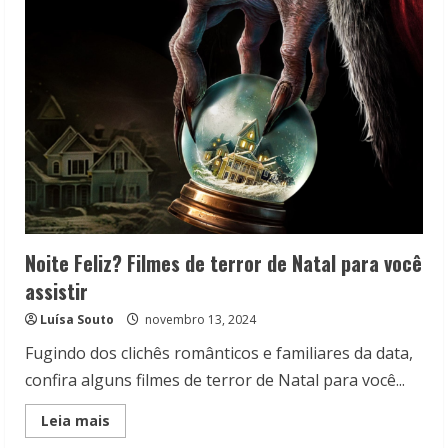
O
Terror
do
Natal
Noite Feliz? Filmes de terror de Natal para você
assistir
Luísa Souto
novembro 13, 2024
Fugindo dos clichês românticos e familiares da data,
confira alguns filmes de terror de Natal para você...
Read
Leia mais
more
about