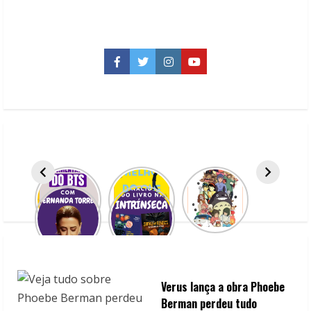
Noite
Feliz?
Filmes
de
terror
de
Facebook
Twitter
Instagram
YouTube
Natal
para
você
assistir
Verus lança a obra Phoebe
Berman perdeu tudo