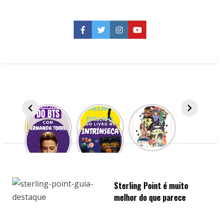
estrangeiras
para
você
assistir
Facebook
Twitter
Instagram
YouTube
em
casa
Sterling Point é muito
melhor do que parece