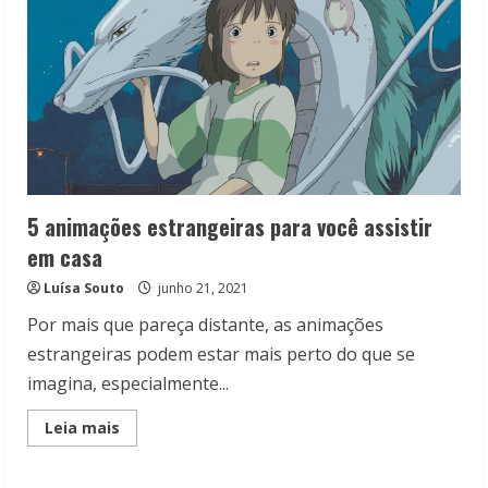
5 animações estrangeiras para você assistir
em casa
Luísa Souto
junho 21, 2021
Por mais que pareça distante, as animações
estrangeiras podem estar mais perto do que se
imagina, especialmente...
Read
Leia mais
more
about
5
animações