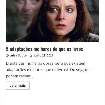
5 adaptações melhores do que os livros
Luísa Souto
junho 23, 2021
Diante das inúmeras obras, será que existem
adaptações melhores que os livros?! Ou seja, que
podem cativar...
Read
Leia mais
more
about
5
adaptações
melhores
do