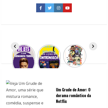
que
os
Facebook
Twitter
Instagram
YouTube
livros
Um Grude de Amor: O
dorama romântico da
Netflix