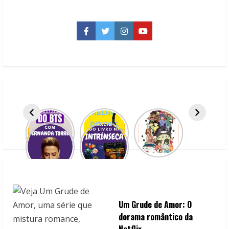
da
editora
Arqueiro
para
Facebook
Twitter
Instagram
YouTube
você
ficar
de
olho
em
janeiro
Um Grude de Amor: O
dorama romântico da
Netflix