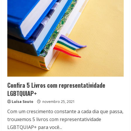
livro
“Viralizou”
de
Juan
Jullian
e
Igor
Verde
Confira 5 Livros com representatividade
LGBTQUIAP+
Luísa Souto
novembro 25, 2021
Com um crescimento constante a cada dia que passa,
trouxemos 5 livros com representatividade
LGBTQUIAP+ para você...