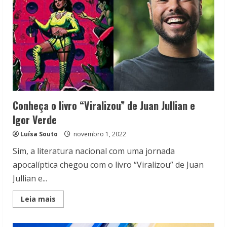
Conheça o livro “Viralizou” de Juan Jullian e
Igor Verde
Luísa Souto
novembro 1, 2022
Sim, a literatura nacional com uma jornada
apocalíptica chegou com o livro “Viralizou” de Juan
Jullian e...
Read
Leia mais
more
about
Conheça
o