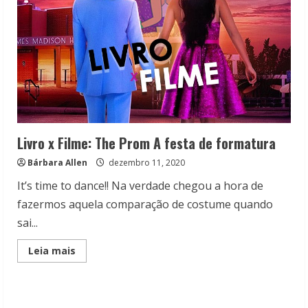
Livro x Filme: The Prom A festa de formatura
Bárbara Allen
dezembro 11, 2020
It’s time to dance!! Na verdade chegou a hora de
fazermos aquela comparação de costume quando
sai...
Read
Leia mais
more
about
Livro
x
Filme:
The