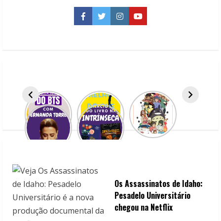
Prom
A
Facebook
Twitter
Instagram
YouTube
festa
de
formatura
Os Assassinatos de Idaho:
Pesadelo Universitário
chegou na Netflix