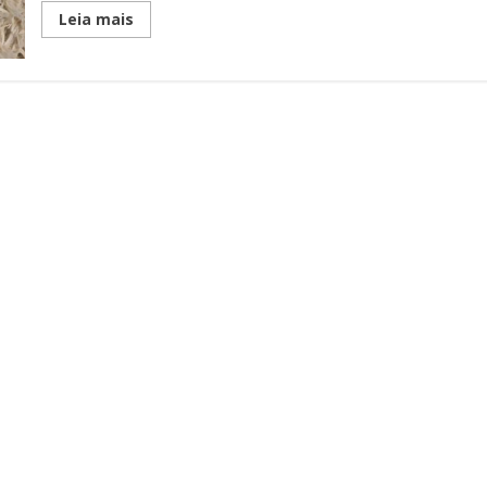
Read
Leia mais
more
about
Conheça
o
livro
“O
pequeno
caderno
das
coisas
não
ditas”,
de
Clare
Pooley