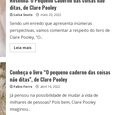
Resenha: O Pequeno Caderno das coisas não
ditas, de Clare Pooley
Luísa Souto
maio 20, 2022
Sendo um enredo que apresenta inúmeras
perspectivas, vamos comentar a respeito do livro de
Clare Pooley, “O...
Read
Leia mais
more
about
Resenha:
O
Pequeno
Caderno
Conheça o livro “O pequeno caderno das coisas
das
coisas
não ditas”, de Clare Pooley
não
ditas,
Fabio Ferro
de
abril 16, 2022
Clare
Pooley
Já pensou na possibilidade de mudar a vida de
milhares de pessoas? Pois bem, Clare Pooley
imaginou...