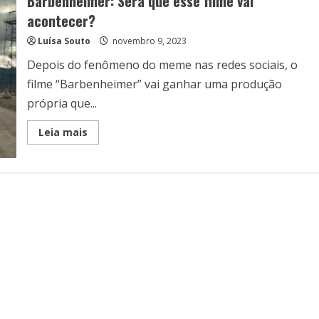
Barbenheimer: Será que esse filme vai
acontecer?
Luísa Souto
novembro 9, 2023
Depois do fenômeno do meme nas redes sociais, o
filme “Barbenheimer” vai ganhar uma produção
própria que...
Read
Leia mais
more
about
Barbenheimer:
Será
que
esse
filme
vai
acontecer?