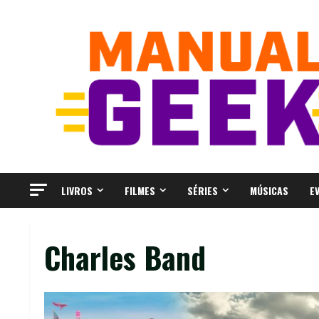
Skip
to
content
LIVROS
FILMES
SÉRIES
MÚSICAS
E
Charles Band