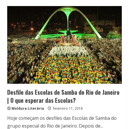
about
Primeira
Noite
de
Desfile
das
Escolas
de
Samba
do
Rio
de
Janeiro
–
Altos
e
Baixos
Desfile das Escolas de Samba do Rio de Janeiro
| O que esperar das Escolas?
Moldura Literária
fevereiro 11, 2018
Hoje começam os desfiles das Escolas de Samba do
grupo especial do Rio de Janeiro. Depois de...