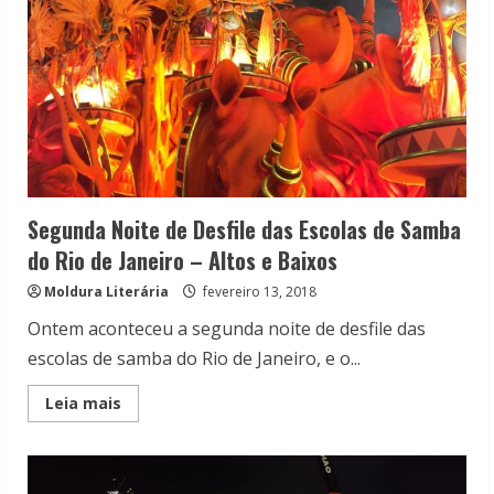
Segunda Noite de Desfile das Escolas de Samba
do Rio de Janeiro – Altos e Baixos
Moldura Literária
fevereiro 13, 2018
Ontem aconteceu a segunda noite de desfile das
escolas de samba do Rio de Janeiro, e o...
Read
Leia mais
more
about
Segunda
Noite
de