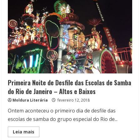
Desfile
das
Escolas
de
Samba
do
Rio
de
Janeiro
–
Altos
e
Baixos
Primeira Noite de Desfile das Escolas de Samba
do Rio de Janeiro – Altos e Baixos
Moldura Literária
fevereiro 12, 2018
Ontem aconteceu o primeiro dia de desfile das
escolas de samba do grupo especial do Rio de...
Read
Leia mais
more