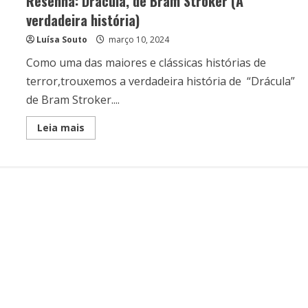
Resenha: Drácula, de Bram Stroker (A
verdadeira história)
Luísa Souto
março 10, 2024
Como uma das maiores e clássicas histórias de
terror,trouxemos a verdadeira história de “Drácula”
de Bram Stroker....
Read
Leia mais
more
about
Resenha:
Drácula,
de
Bram
Stroker
(A
verdadeira
história)