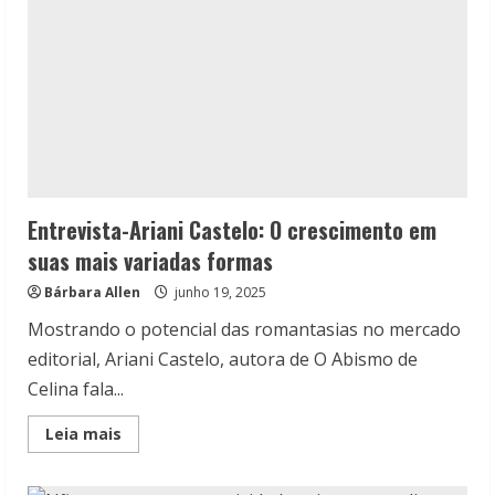
Entrevista-Ariani Castelo: O crescimento em
suas mais variadas formas
Bárbara Allen
junho 19, 2025
Mostrando o potencial das romantasias no mercado
editorial, Ariani Castelo, autora de O Abismo de
Celina fala...
Read
Leia mais
more
about
Entrevista-
Ariani