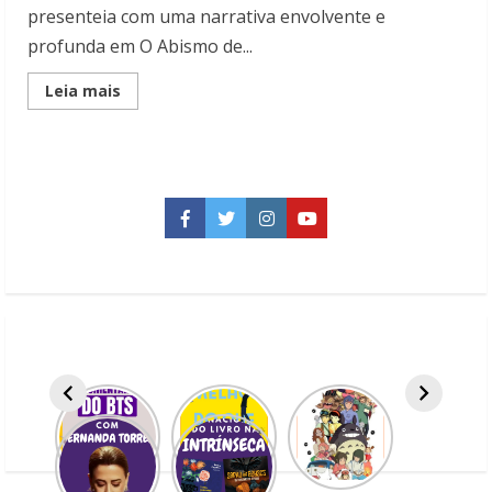
presenteia com uma narrativa envolvente e
profunda em O Abismo de...
Read
Leia mais
more
about
Resenha:
O
Abismo
de
Celina,
de
Facebook
Twitter
Instagram
YouTube
Ariani
Castelo