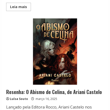
Read
Leia mais
more
about
Skeelo
na
Bienal
do
Livro:
Representatividade
vai
marcar
o
dia
16/06
Resenha: O Abismo de Celina, de Ariani Castelo
Luísa Souto
março 16, 2025
Lançado pela Editora Rocco, Ariani Castelo nos