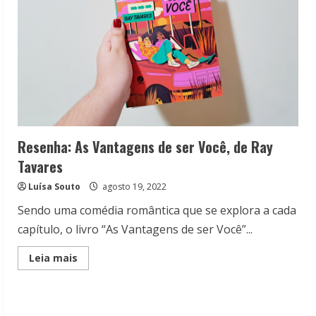
Resenha: As Vantagens de ser Você, de Ray
Tavares
Luísa Souto
agosto 19, 2022
Sendo uma comédia romântica que se explora a cada
capítulo, o livro “As Vantagens de ser Você”...
Read
Leia mais
more
about
Resenha:
As
Vantagens