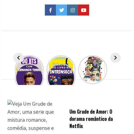
de
ser
Você,
Facebook
Twitter
Instagram
YouTube
de
Ray
Tavares
Um Grude de Amor: O
dorama romântico da
Netflix