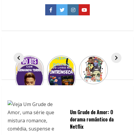
baseadas
em
Facebook
Twitter
Instagram
YouTube
histórias
reais
Um Grude de Amor: O
dorama romântico da
Netflix