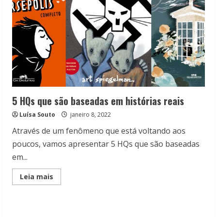
5 HQs que são baseadas em histórias reais
Luísa Souto
janeiro 8, 2022
Através de um fenômeno que está voltando aos
poucos, vamos apresentar 5 HQs que são baseadas
em...
Read
Leia mais
more
about
5
HQs
que
são