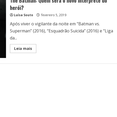
The Batman: Quem será o novo intérprete do
herói?
Luísa Souto
fevereiro 5, 2019
Após viver o vigilante da noite em “Batman vs.
Superman” (2016), “Esquadrão Suicida” (2016) e “Liga
da...
Read
Leia mais
more
about
The
Batman:
Quem
será
o
novo
intérprete
do
herói?