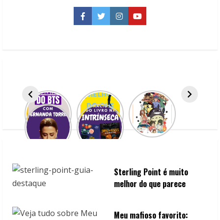
“Livros
nas
Facebook
Twitter
Instagram
YouTube
Praças”
Sterling Point é muito
melhor do que parece
Meu mafioso favorito: