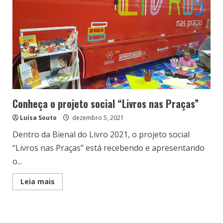
Conheça o projeto social “Livros nas Praças”
Luísa Souto
dezembro 5, 2021
Dentro da Bienal do Livro 2021, o projeto social
“Livros nas Praças” está recebendo e apresentando
o...
Read
Leia mais
more
about
Conheça
o
projeto
social