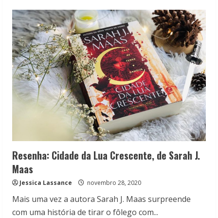
Conheça
os
universos
criados
por
Sarah
J.
Maas
Resenha: Cidade da Lua Crescente, de Sarah J.
Maas
Jessica Lassance
novembro 28, 2020
Mais uma vez a autora Sarah J. Maas surpreende
com uma história de tirar o fôlego com...