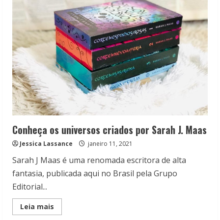
uma
vibe
‘Rodrigo
Hilbert’
Conheça os universos criados por Sarah J. Maas
Jessica Lassance
janeiro 11, 2021
Sarah J Maas é uma renomada escritora de alta
fantasia, publicada aqui no Brasil pela Grupo
Editorial...
Read
Leia mais
more
about