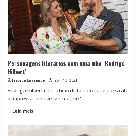
Personagens literários com uma vibe ‘Rodrigo
Hilbert’
Jessica Lassance
abril 18, 2021
Rodrigo Hilbert é tão cheio de talentos que passa até
a impressão de não ser real, né?...
Read
Leia mais
more
about
Personagens
literários
com