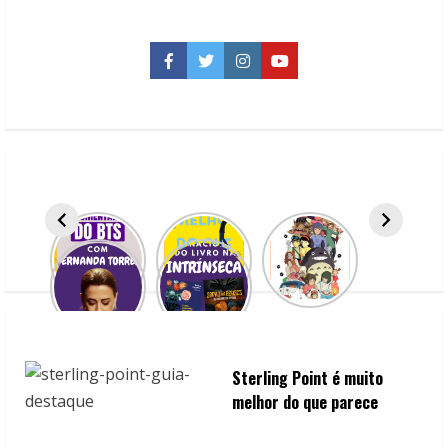
da
Companhia
das
Letras
Facebook
Twitter
Instagram
YouTube
para
Abril/24
Sterling Point é muito
melhor do que parece