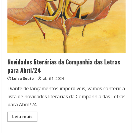
Novidades literárias da Companhia das Letras
para Abril/24
Luísa Souto
abril 1, 2024
Diante de lançamentos imperdíveis, vamos conferir a
lista de novidades literárias da Companhia das Letras
para Abril/24....
Read
Leia mais
more
about
Novidades
literárias