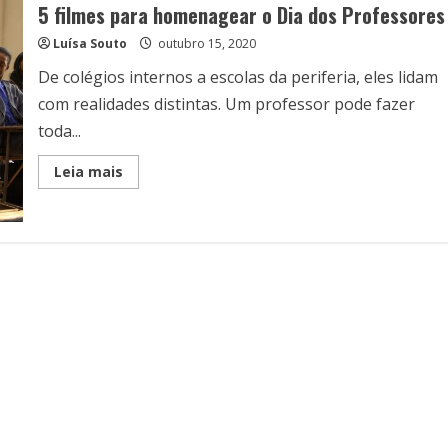
5 filmes para homenagear o Dia dos Professores
Luísa Souto
outubro 15, 2020
De colégios internos a escolas da periferia, eles lidam
com realidades distintas. Um professor pode fazer
toda...
Read
Leia mais
more
about
5
filmes
para
homenagear
o
Dia
dos
Professores